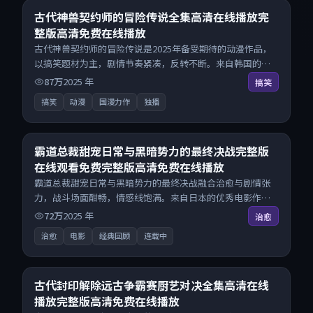
9.0
古代神兽契约师的冒险传说全集高清在线播放完
整版高清免费在线播放
古代神兽契约师的冒险传说是2025年备受期待的动漫作品，
以搞笑题材为主，剧情节奏紧凑，反转不断。来自韩国的优
秀动漫作品，海量片源同步更新，原画级画质沉浸呈现，多
87万
2025
年
搞笑
线路智能切换不卡顿。
搞笑
动漫
国漫力作
独播
23:30
8.0
霸道总裁甜宠日常与黑暗势力的最终决战完整版
在线观看免费完整版高清免费在线播放
霸道总裁甜宠日常与黑暗势力的最终决战融合治愈与剧情张
力，战斗场面酣畅，情感线饱满。来自日本的优秀电影作
品，搜索精准追剧顺滑，无广告高清电影免费在线观看不打
72万
2025
年
治愈
扰。
治愈
电影
经典回顾
连载中
22:21
8.3
古代封印解除远古争霸赛厨艺对决全集高清在线
播放完整版高清免费在线播放