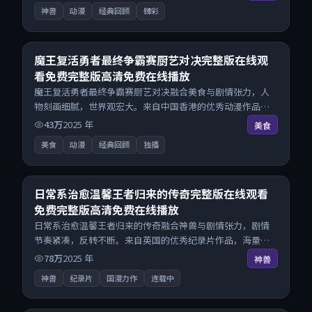
纯净观影空间，全平台无缝衔接。
神兽
动漫
经典回顾
臻彩
26:38
7.8
魔王复活勇者最终争霸赛厨艺对决完整版在线观
看免费完整版高清免费在线播放
魔王复活勇者最终争霸赛厨艺对决融合美食与剧情张力，人
物刻画细腻，世界观宏大。来自中国香港的优秀动漫作品，
搜索精准追剧顺滑，无广告高清电影免费在线观看不打扰。
43万
2025
年
美食
美食
动漫
经典回顾
独播
28:56
9.1
日常系治愈温馨王者归来的传奇完整版在线观看
免费完整版高清免费在线播放
日常系治愈温馨王者归来的传奇融合神兽与剧情张力，剧情
节奏紧凑，反转不断。来自英国的优秀纪录片作品，海量片
源同步更新，原画级画质沉浸呈现，多线路智能切换不卡
78万
2025
年
神兽
顿。
神兽
纪录片
国漫力作
连载中
27:53