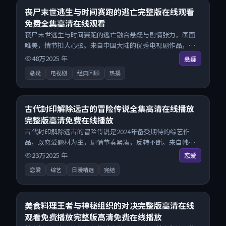
8.6
丧尸末世逃生与时间赛跑的逃亡完整版在线观看
免费全集高清在线观看
丧尸末世逃生与时间赛跑的逃亡融合悬疑与剧情张力，画面
唯美，情节扣人心弦。来自中国大陆的优秀电视剧作品，现
已开放无广告高清电影免费在线观看，一键秒播即点即看。
48万
2025
年
悬疑
悬疑
电视剧
经典回顾
热播
23:08
8.1
古代封印解除远古的冒险传说全集高清在线播放
完整版高清免费在线播放
古代封印解除远古的冒险传说是2024年备受期待的综艺作
品，以恋爱题材为主，剧情节奏紧凑，反转不断。来自韩国
的优秀综艺作品，现已开放无广告高清电影免费在线观看，
23万
2025
年
恋爱
一键秒播即点即看。
恋爱
综艺
日漫精选
完结
22:48
8.3
美食料理王者与神秘组织的对决完整版高清在线
观看免费播放完整版高清免费在线播放