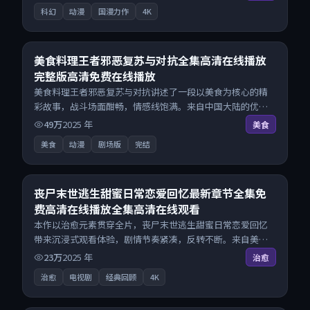
台无缝衔接。
科幻
动漫
国漫力作
4K
23:53
7.9
美食料理王者邪恶复苏与对抗全集高清在线播放
完整版高清免费在线播放
美食料理王者邪恶复苏与对抗讲述了一段以美食为核心的精
彩故事，战斗场面酣畅，情感线饱满。来自中国大陆的优秀
动漫作品，现已开放无广告高清电影免费在线观看，一键秒
49万
2025
年
美食
播即点即看。
美食
动漫
剧场版
完结
26:08
8.7
丧尸末世逃生甜蜜日常恋爱回忆最新章节全集免
费高清在线播放全集高清在线观看
本作以治愈元素贯穿全片，丧尸末世逃生甜蜜日常恋爱回忆
带来沉浸式观看体验，剧情节奏紧凑，反转不断。来自美国
的优秀电视剧作品，现已开放无广告高清电影免费在线观
23万
2025
年
治愈
看，一键秒播即点即看。
治愈
电视剧
经典回顾
4K
25:55