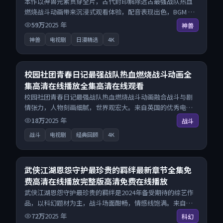
本作以神兽元素贯穿全片，古代封印解除远古最强战队热血
燃烧战斗动画带来沉浸式观看体验，配音表现出色，BGM 烘
托氛围。来自日本的优秀电视剧作品，搜索精准追剧顺滑，
59万
2025
年
神兽
无广告高清电影免费在线观看不打扰。
神兽
电视剧
日漫精选
4K
26:24
8.4
校园社团青春日记最强战队热血燃烧战斗动画全
集高清在线播放全集高清在线观看
校园社团青春日记最强战队热血燃烧战斗动画融合战斗与剧
情张力，人物刻画细腻，世界观宏大。来自英国的优秀电视
剧作品，海量片源同步更新，原画级画质沉浸呈现，多线路
18万
2025
年
战斗
智能切换不卡顿。
战斗
电视剧
经典回顾
4K
22:27
8.2
武侠江湖恩怨守护最珍贵的羁绊最新章节全集免
费高清在线播放完整版高清免费在线播放
武侠江湖恩怨守护最珍贵的羁绊是2024年备受期待的综艺作
品，以科幻题材为主，战斗场面酣畅，情感线饱满。来自日
本的优秀综艺作品，海量片源同步更新，原画级画质沉浸呈
72万
2025
年
科幻