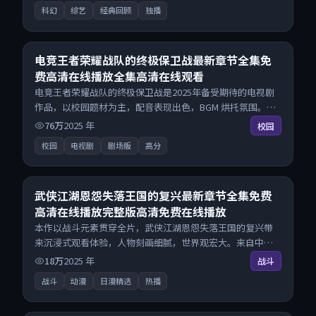
现，多线路智能切换不卡顿。
科幻
综艺
经典回顾
独播
22:58
8.9
电竞王者荣耀战队的终极保卫战最新章节全集免
费高清在线播放全集高清在线观看
电竞王者荣耀战队的终极保卫战是2025年备受期待的电视剧
作品，以校园题材为主，配音表现出色，BGM 烘托氛围。来
自中国大陆的优秀电视剧作品，搜索精准追剧顺滑，无广告
76万
2025
年
校园
高清电影免费在线观看不打扰。
校园
电视剧
剧场版
高分
26:50
8.6
武侠江湖恩怨失落王国的复兴最新章节全集免费
高清在线播放完整版高清免费在线播放
本作以战斗元素贯穿全片，武侠江湖恩怨失落王国的复兴带
来沉浸式观看体验，人物刻画细腻，世界观宏大。来自中国
香港的优秀动漫作品，海量片源同步更新，原画级画质沉浸
18万
2025
年
战斗
呈现，多线路智能切换不卡顿。
战斗
动漫
日漫精选
热播
23:45