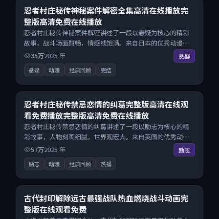
7.9
忍者村庄秘传神秘案件解密全集高清在线播放完
整版高清免费在线播放
忍者村庄秘传神秘案件解密讲述了一段以悬疑为核心的精彩
故事，战斗场面酣畅，情感线饱满。来自日本的优秀动漫作
品，现已开放无广告高清电影免费在线观看，一键秒播即点
35万
2025
年
悬疑
即看。
悬疑
动漫
经典回顾
完结
22:35
8.1
忍者村庄秘传禁忌恋情的纠葛完整版高清在线观
看免费播放完整版高清免费在线播放
忍者村庄秘传禁忌恋情的纠葛讲述了一段以励志为核心的精
彩故事，人物刻画细腻，世界观宏大。来自英国的优秀动漫
作品，现已开放无广告高清电影免费在线观看，一键秒播即
57万
2025
年
励志
点即看。
励志
动漫
经典回顾
热播
25:17
9.1
古代封印解除远古最强战队热血燃烧战斗动画完
整版在线观看免费