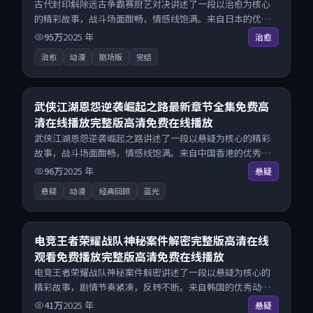
古代封印解除远古争霸赛厨艺对决讲述了一段以治愈为核心
的精彩故事，战斗场面酣畅，情感线饱满。来自日本的优秀
动漫作品，现已开放无广告高清电影免费在线观看，一键秒
95万
2025
年
治愈
播即点即看。
治愈
动漫
剧场版
完结
22:19
8.0
武侠江湖恩怨逆袭崛起之路最新章节全集免费高
清在线播放完整版高清免费在线播放
武侠江湖恩怨逆袭崛起之路讲述了一段以悬疑为核心的精彩
故事，战斗场面酣畅，情感线饱满。来自中国香港的优秀动
漫作品，搜索精准追剧顺滑，无广告高清电影免费在线观看
96万
2025
年
悬疑
不打扰。
悬疑
动漫
经典回顾
蓝光
27:08
8.8
电竞王者荣耀战队神秘案件解密完整版高清在线
观看免费播放完整版高清免费在线播放
电竞王者荣耀战队神秘案件解密讲述了一段以悬疑为核心的
精彩故事，剧情节奏紧凑，反转不断。来自韩国的优秀动漫
作品，现已开放无广告高清电影免费在线观看，一键秒播即
41万
2025
年
悬疑